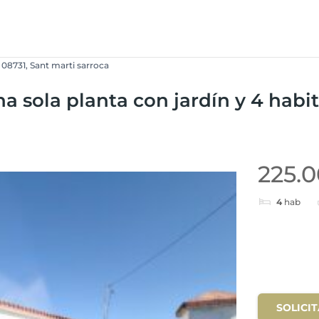
 08731, Sant marti sarroca
a sola planta con jardín y 4 habi
225.
4
hab
SOLICI