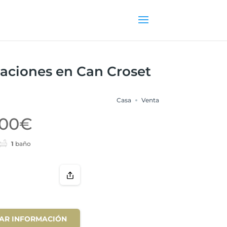
taciones en Can Croset
Casa
Venta
000€
1
baño
TAR INFORMACIÓN