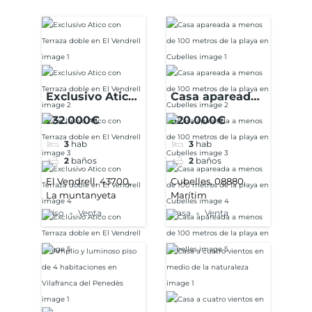
Exclusivo Atico
Casa apareada
con Terraza
a menos de 100
232.000€
320.000€
doble en El
metros de la
3
hab
3
hab
Vendrell
playa en
2
baños
2
baños
Cubelles
El Vendrell, 43700,
Cubelles, 08880,
La muntanyeta
Marítim
Piso
Venta
Casa
Venta