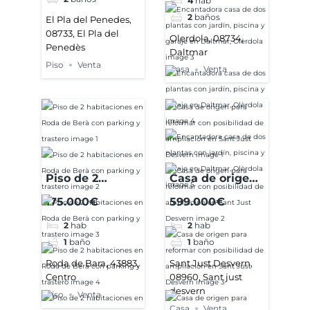
4
hab
jardín, piscina y
2
baños
garaje en
El Pla del Penedes,
08733, El Pla del
Daltmar,
Olerdola, 08734,
Penedès
Daltmar
Olèrdola
Piso
Venta
Casa
Venta
Piso de 2
Casa de origen
habitaciones en
para reformar
175.000€
599.000€
Roda de Berà
con posibilidad
2
hab
2
hab
con parking y
de ampliación
1
baño
1
baño
trastero
en Sant Just
Desvern
Roda de Bara, 43883,
Sant Just Desvern,
Centro
08960, Sant just
desvern
Piso
Venta
Casa
Venta