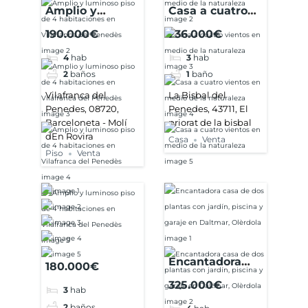
Amplio y
Casa a cuatro
luminoso piso
vientos en
190.000€
236.000€
de 4
medio de la
4
hab
3
hab
habitaciones en
naturaleza
2
baños
1
baño
Vilafranca del
Penedès
Vilafranca del
La Bisbal del
Penedes, 08720,
Penedes, 43711, El
Barceloneta - Molí
priorat de la bisbal
dEn Rovira
Casa
Venta
Piso
Venta
Encantadora
180.000€
casa de dos
325.000€
3
hab
plantas con
2
baños