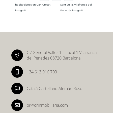
C / General Valles 1 – Local 1 Vilafranca

del Penedès 08720 Barcelona
+34 613 016 703


Català-Castellano-Alemán-Ruso

or@orinmobiliaria.com