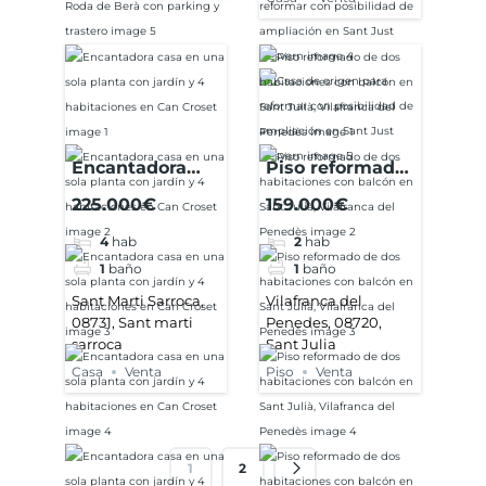
Encantadora
Piso reformado
casa en una
de dos
225.000€
159.000€
sola planta con
habitaciones
4
hab
2
hab
jardín y 4
con balcón en
1
baño
1
baño
habitaciones en
Sant Julià,
Can Croset
Vilafranca del
Sant Marti Sarroca,
Vilafranca del
08731, Sant marti
Penedes, 08720,
Penedès
sarroca
Sant Julia
Casa
Venta
Piso
Venta
1
2