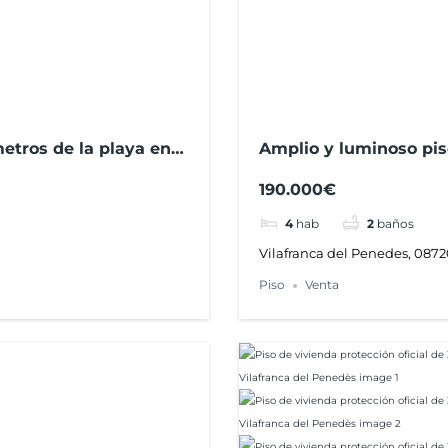
etros de la playa en
Amplio y luminoso pis
Vilafranca del Penedè
190.000€
4
hab
2
baños
Vilafranca del Penedes, 0872
Piso
Venta