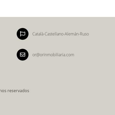

Català-Castellano-Alemán-Ruso

or@orinmobiliaria.com
chos reservados