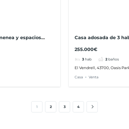
imenea y espacios
Casa adosada de 3 habi
ranca del Penedès
Oasis, El Vendrell
255.000€
3
hab
2
baños
El Vendrell, 43700, Oasis Par
Casa
Venta
1
2
3
4