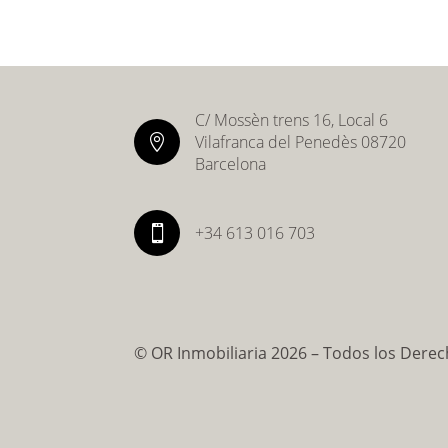
C/ Mossèn trens 16, Local 6
Vilafranca del Penedès 08720

Barcelona
+34 613 016 703

©
OR Inmobiliaria 2026 – Todos los Dere