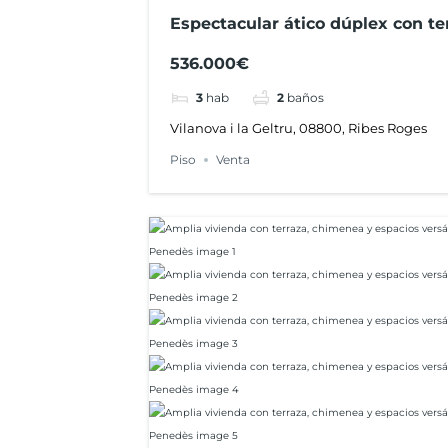
Espectacular ático dúplex con ter
parking doble a 2 minutos de la
536.000€
3
hab
2
baños
Vilanova i la Geltru, 08800, Ribes Roges
Piso
Venta