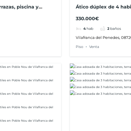
razas, piscina y
Ático dúplex de 4 habi
 playa en Ribes Roges
330.000€
4
hab
2
baños
Vilafranca del Penedes, 087
Piso
Venta