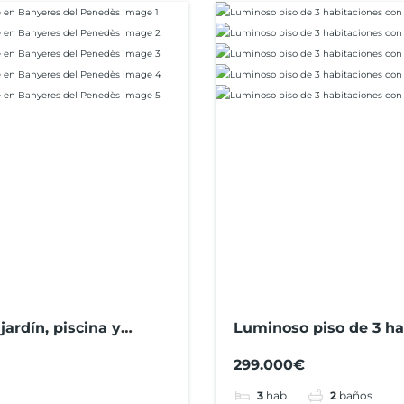
ardín, piscina y
Luminoso piso de 3 ha
trastero en Martorell
299.000€
3
hab
2
baños