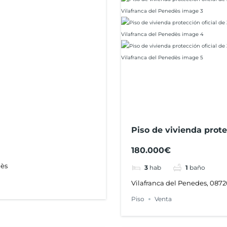
Piso de vivienda prote
terraza y ascensor en E
180.000€
Penedès
dès
3
hab
1
baño
Vilafranca del Penedes, 08720
Piso
Venta