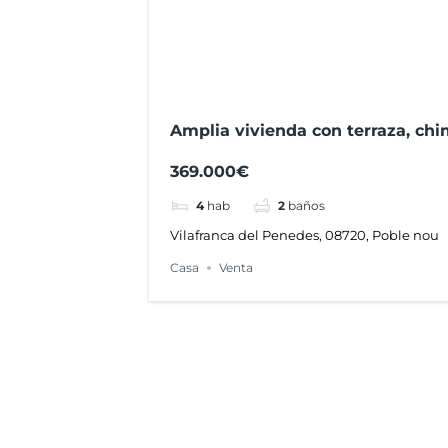
Amplia vivienda con terraza, ch
versátiles en Poble Nou de Vilaf
369.000€
4
hab
2
baños
Vilafranca del Penedes, 08720, Poble nou
Casa
Venta