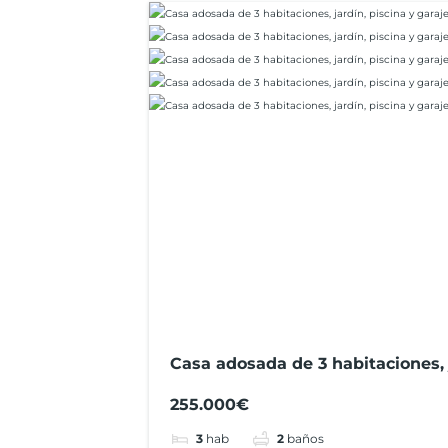
Casa adosada de 3 habitaciones, j
garaje en Banyeres del Penedès
255.000€
3
hab
2
baños