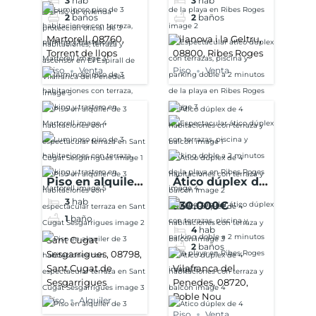
3
hab
3
hab
con terraza,
piscina y
2
baños
2
baños
parking y
parking doble a
trastero en
2 minutos de la
Martorell, 08760,
Vilanova i la Geltru,
Torrent de llops
08800, Ribes Roges
Martorell
playa en Ribes
Roges
Piso
Venta
Piso
Venta
Piso en alquiler
Ático dúplex de
de 3
4 habitaciones
3
hab
330.000€
habitaciones
con terraza y
1
baño
4
hab
con
balcón
Sant Cugat
2
baños
espectacular
Sesgarrigues, 08798,
terraza en Sant
Sant Cugat de
Vilafranca del
Sesgarrigues
Penedes, 08720,
Cugat
Poble Nou
Sesgarrigues
Piso
Alquiler
Piso
Venta