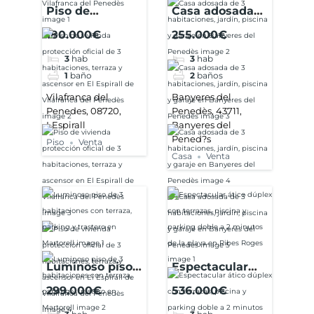
Piso de
Casa adosada
vivienda
de 3
180.000€
255.000€
protección
habitaciones,
3
hab
3
hab
oficial de 3
jardín, piscina y
1
baño
2
baños
habitaciones,
garaje en
terraza y
Banyeres del
Vilafranca del
Banyeres del
Penedes, 08720,
Penedès, 43711,
ascensor en El
Penedès
LEspirall
Banyeres del
Espirall de
Pened?s
Piso
Venta
Vilafranca del
Casa
Venta
Penedès
Luminoso piso
Espectacular
de 3
ático dúplex
299.000€
536.000€
habitaciones
con terrazas,