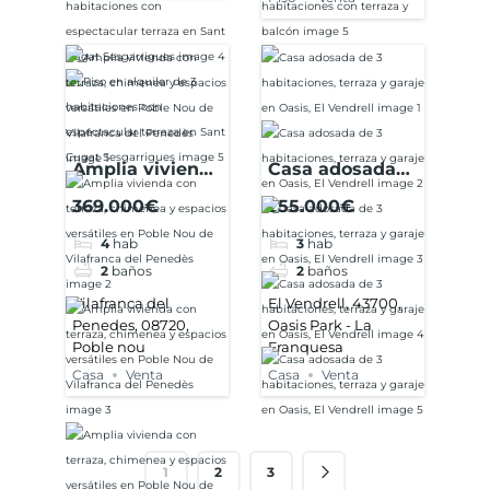
Amplia vivienda
Casa adosada
con terraza,
de 3
369.000€
255.000€
chimenea y
habitaciones,
4
hab
3
hab
espacios
terraza y garaje
2
baños
2
baños
versátiles en
en Oasis, El
Poble Nou de
Vendrell
Vilafranca del
El Vendrell, 43700,
Penedes, 08720,
Oasis Park - La
Vilafranca del
Poble nou
Franquesa
Penedès
Casa
Venta
Casa
Venta
1
2
3