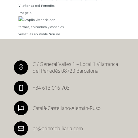
C / General Valles 1 – Local 1 Vilafranca

del Penedès 08720 Barcelona
+34 613 016 703


Català-Castellano-Alemán-Ruso

or@orinmobiliaria.com