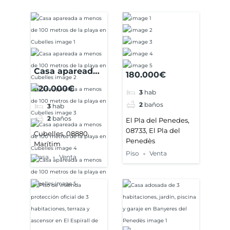
Casa apareada
180.000€
a menos de 100
320.000€
3
hab
metros de la
2
baños
3
hab
playa en
2
baños
Cubelles
El Pla del Penedes,
08733, El Pla del
Cubelles, 08880,
Penedès
Marítim
Piso
Venta
Casa
Venta