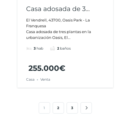
Casa adosada de 3
habitaciones, terraza y
El Vendrell, 43700, Oasis Park - La
Franquesa
garaje en Oasis, El
Casa adosada de tres plantas en la
Vendrell
urbanización Oasis, El...
3
hab
2
baños
255.000€
Casa
Venta
1
2
3