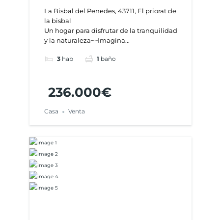
medio de la naturaleza
La Bisbal del Penedes, 43711, El priorat de
la bisbal
Un hogar para disfrutar de la tranquilidad
y la naturaleza~~Imagina...
3
hab
1
baño
236.000€
Casa
Venta