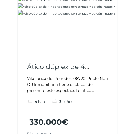
Ático dúplex de 4
habitaciones con terraza
Vilafranca del Penedes, 08720, Poble Nou
OR Inmobiliaria tiene el placer de
y balcón
presentar este espectacular ático...
4
hab
2
baños
330.000€
Piso
Venta