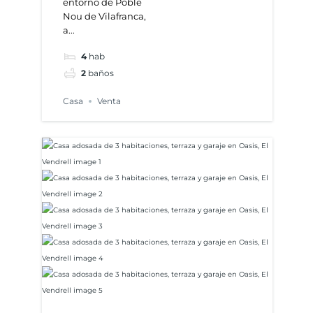
entorno de Poble
espacios
Nou de Vilafranca,
a...
versátiles
4
hab
en Poble
2
baños
Nou de
Casa
Venta
Vilafranca
del
Penedès