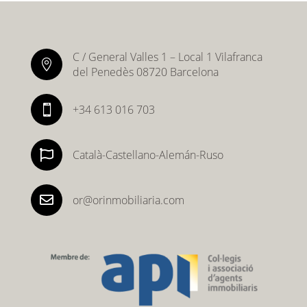
C / General Valles 1 – Local 1 Vilafranca

del Penedès 08720 Barcelona
+34 613 016 703


Català-Castellano-Alemán-Ruso

or@orinmobiliaria.com