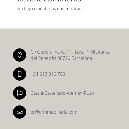
No hay comentarios que mostrar.
C / General Valles 1 – Local 1 Vilafranca

del Penedès 08720 Barcelona
+34 613 016 703


Català-Castellano-Alemán-Ruso

or@orinmobiliaria.com