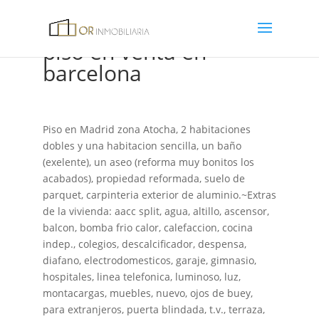
piso en venta en
barcelona
Piso en Madrid zona Atocha, 2 habitaciones
dobles y una habitacion sencilla, un baño
(exelente), un aseo (reforma muy bonitos los
acabados), propiedad reformada, suelo de
parquet, carpinteria exterior de aluminio.~Extras
de la vivienda: aacc split, agua, altillo, ascensor,
balcon, bomba frio calor, calefaccion, cocina
indep., colegios, descalcificador, despensa,
diafano, electrodomesticos, garaje, gimnasio,
hospitales, linea telefonica, luminoso, luz,
montacargas, muebles, nuevo, ojos de buey,
para extranjeros, puerta blindada, t.v., terraza,