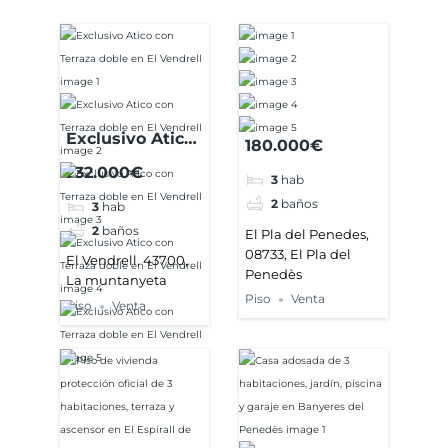
Exclusivo Atico
180.000€
con Terraza
232.000€
3
hab
doble en El
2
baños
3
hab
Vendrell
2
baños
El Pla del Penedes,
08733, El Pla del
El Vendrell, 43700,
Penedès
La muntanyeta
Piso
Venta
Piso
Venta