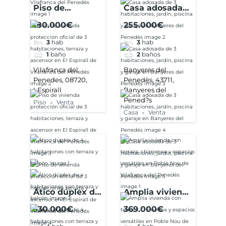
Piso de
Casa adosada
vivienda
de 3
180.000€
255.000€
protección
habitaciones,
3
hab
3
hab
oficial de 3
jardín, piscina y
1
baño
2
baños
habitaciones,
garaje en
terraza y
Banyeres del
Vilafranca del
Banyeres del
Penedes, 08720,
Penedès, 43711,
ascensor en El
Penedès
LEspirall
Banyeres del
Espirall de
Pened?s
Piso
Venta
Vilafranca del
Casa
Venta
Penedès
Ático dúplex de
Amplia vivienda
4 habitaciones
con terraza,
330.000€
369.000€
con terraza y
chimenea y