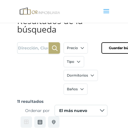
Resultados de la
búsqueda
Precio
Guardar b
Tipo
Dormitorios
Baños
11 resultados
Ordenar por