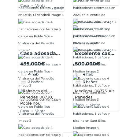
Casa
Venta
Casa adosada
Excelente casa
de 4
de 4
495.000€
500.000€
habitaciones
habitaciones, 3
4
hab
4
hab
con terrazas y
baños y piscina
2
baños
3
baños
garaje en Poble
en Sant Elies,
Nou – Vilafranca
Medion
Vilafranca del
Mediona, 08773, Alt
Penedes, 08720,
Penedès
del Penedès
Poble nou
Casa
Venta
Casa
Venta