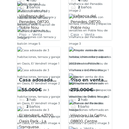
4
hab
4
hab
balcón
espacios
2
baños
2
baños
versátiles en
Poble Nou de
Vilafranca del
Vilafranca del
Penedes, 08720,
Penedes, 08720,
Vilafranca del
Poble Nou
Poble nou
Penedès
Piso
Venta
Casa
Venta
Casa adosada
Piso en venta
de 3
de dos
255.000€
275.000€
habitaciones,
habitaciones
3
hab
2
hab
terraza y garaje
reformado en
2
baños
1
baño
en Oasis, El
2023 en el
Vendrell
centro de
El Vendrell, 43700,
Vilanova i la Geltru,
Oasis Park - La
08800, Centre
Vilanova i la
Franquesa
Geltrú
Piso
Venta