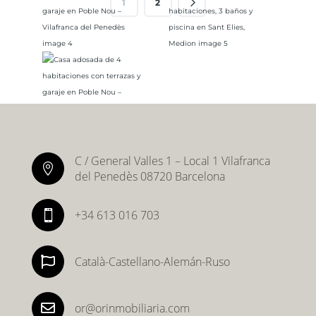
1
2
C / General Valles 1 – Local 1 Vilafranca

del Penedès 08720 Barcelona
+34 613 016 703


Català-Castellano-Alemán-Ruso

or@orinmobiliaria.com