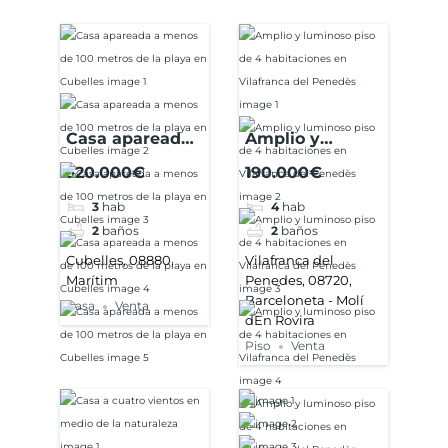
Casa apareada
Amplio y
a menos de 100
luminoso piso
320.000€
190.000€
metros de la
de 4
3
hab
4
hab
playa en
habitaciones en
2
baños
2
baños
Cubelles
Vilafranca del
Penedès
Cubelles, 08880,
Vilafranca del
Marítim
Penedes, 08720,
Barceloneta - Molí
Casa
Venta
dEn Rovira
Piso
Venta