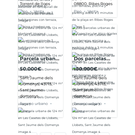
Torrent de llops
08800, Ribes Roges
Martorell
playa en Ribes
Roges
Piso
Venta
Piso
Venta
Parcela urbana
Dos parcelas
de 124 m² en
urbanas de 124
50.000€
100.000€
Les Casetes de
m² en Les
Sant Jaume dels
Sant Jaume dels
Llobets, Sant
Casetes de
Domenys, 43713,
Domenys, 43713,
Jaume dels
Llobets, Sant
Sant jaume
Sant jaume
Domenys
Jaume dels
domenys
domenys
Domenys
Terreno urbano
Terreno urbano
Venta
Venta