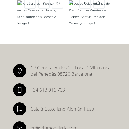
…
1
2
3
6
C / General Valles 1 – Local 1 Vilafranca

del Penedès 08720 Barcelona
+34 613 016 703


Català-Castellano-Alemán-Ruso

or@orinmobiliaria.com