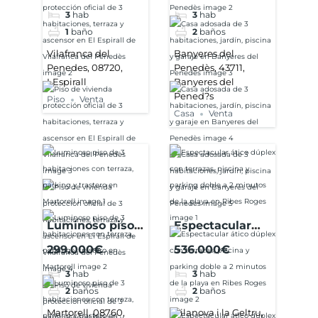
protección
habitaciones,
3
hab
3
hab
oficial de 3
jardín, piscina y
1
baño
2
baños
habitaciones,
garaje en
terraza y
Banyeres del
Vilafranca del
Banyeres del
Penedes, 08720,
Penedès, 43711,
ascensor en El
Penedès
LEspirall
Banyeres del
Espirall de
Pened?s
Piso
Venta
Vilafranca del
Casa
Venta
Penedès
Luminoso piso
Espectacular
de 3
ático dúplex
299.000€
536.000€
habitaciones
con terrazas,
3
hab
3
hab
con terraza,
piscina y
2
baños
2
baños
parking y
parking doble a
trastero en
2 minutos de la
Martorell, 08760,
Vilanova i la Geltru,