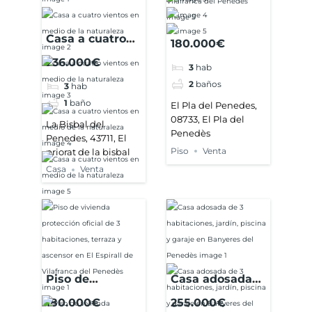
Casa a cuatro
180.000€
vientos en
236.000€
3
hab
medio de la
2
baños
3
hab
naturaleza
1
baño
El Pla del Penedes,
08733, El Pla del
La Bisbal del
Penedès
Penedes, 43711, El
Piso
Venta
priorat de la bisbal
Casa
Venta
Piso de
Casa adosada
vivienda
de 3
180.000€
255.000€