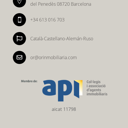

del Penedès 08720 Barcelona
+34 613 016 703


Català-Castellano-Alemán-Ruso

or@orinmobiliaria.com
aicat 11798