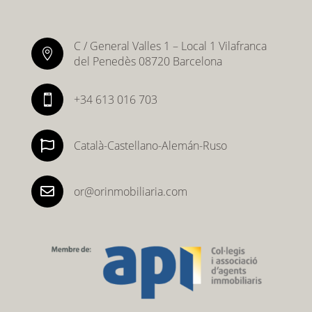
C / General Valles 1 – Local 1 Vilafranca

del Penedès 08720 Barcelona
+34 613 016 703


Català-Castellano-Alemán-Ruso

or@orinmobiliaria.com